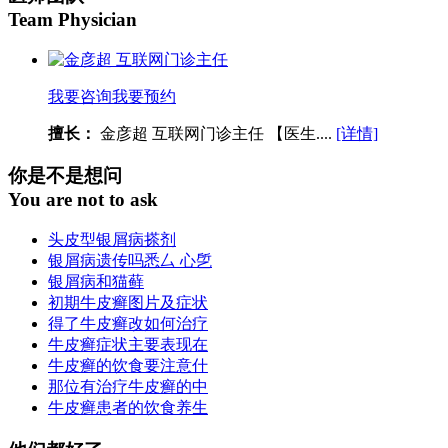
Team Physician
我要咨询
我要预约
擅长：
金彦超 互联网门诊主任 【医生....
[详情]
你是不是想问
You are not to ask
头皮型银屑病搽剂
银屑病遗传吗悉厶 心乺
银屑病和猫藓
初期牛皮癣图片及症状
得了牛皮癣改如何治疗
牛皮癣症状主要表现在
牛皮癣的饮食要注意什
那位有治疗牛皮癣的中
牛皮癣患者的饮食养生