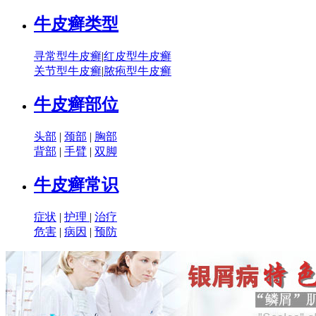
牛皮癣类型
寻常型牛皮癣
|
红皮型牛皮癣
关节型牛皮癣
|
脓疱型牛皮癣
牛皮癣部位
头部
|
颈部
|
胸部
背部
|
手臂
|
双脚
牛皮癣常识
症状
|
护理
|
治疗
危害
|
病因
|
预防