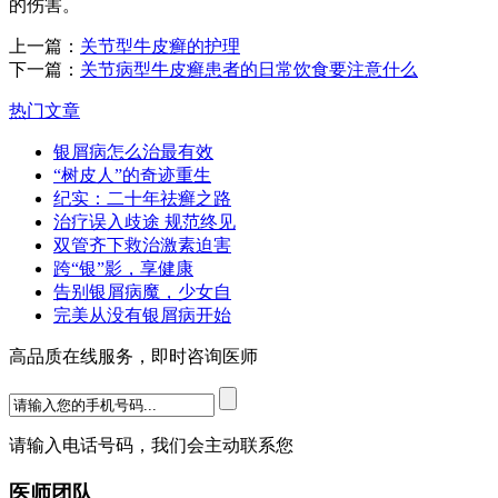
的伤害。
上一篇：
关节型牛皮癣的护理
下一篇：
关节病型牛皮癣患者的日常饮食要注意什么
热门文章
银屑病怎么治最有效
“树皮人”的奇迹重生
纪实：二十年祛癣之路
治疗误入歧途 规范终见
双管齐下救治激素迫害
跨“银”影，享健康
告别银屑病魔，少女自
完美从没有银屑病开始
高品质在线服务，即时咨询医师
请输入电话号码，我们会主动联系您
医师团队