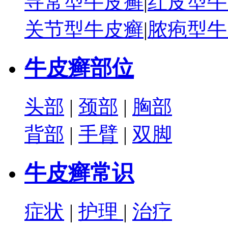
寻常型牛皮癣
|
红皮型牛
关节型牛皮癣
|
脓疱型牛
牛皮癣部位
头部
|
颈部
|
胸部
背部
|
手臂
|
双脚
牛皮癣常识
症状
|
护理
|
治疗