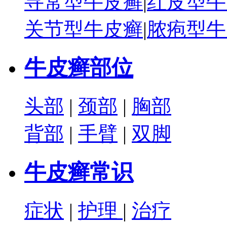
寻常型牛皮癣
|
红皮型牛
关节型牛皮癣
|
脓疱型牛
牛皮癣部位
头部
|
颈部
|
胸部
背部
|
手臂
|
双脚
牛皮癣常识
症状
|
护理
|
治疗