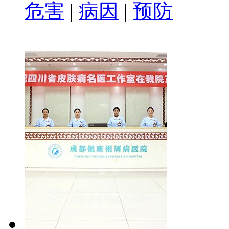
危害
|
病因
|
预防