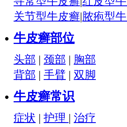
寻常型牛皮癣
|
红皮型牛
关节型牛皮癣
|
脓疱型牛
牛皮癣部位
头部
|
颈部
|
胸部
背部
|
手臂
|
双脚
牛皮癣常识
症状
|
护理
|
治疗