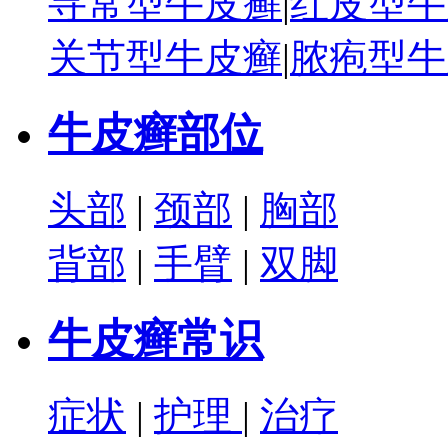
寻常型牛皮癣
|
红皮型牛
关节型牛皮癣
|
脓疱型牛
牛皮癣部位
头部
|
颈部
|
胸部
背部
|
手臂
|
双脚
牛皮癣常识
症状
|
护理
|
治疗