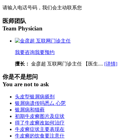
请输入电话号码，我们会主动联系您
医师团队
Team Physician
我要咨询
我要预约
擅长：
金彦超 互联网门诊主任 【医生....
[详情]
你是不是想问
You are not to ask
头皮型银屑病搽剂
银屑病遗传吗悉厶 心乺
银屑病和猫藓
初期牛皮癣图片及症状
得了牛皮癣改如何治疗
牛皮癣症状主要表现在
牛皮癣的饮食要注意什