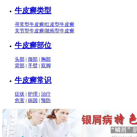
牛皮癣类型
寻常型牛皮癣
|
红皮型牛皮癣
关节型牛皮癣
|
脓疱型牛皮癣
牛皮癣部位
头部
|
颈部
|
胸部
背部
|
手臂
|
双脚
牛皮癣常识
症状
|
护理
|
治疗
危害
|
病因
|
预防