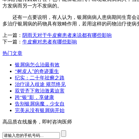
方发病而另一方不发病的。
还有一点要说明，有人认为，银屑病病人患病期间生育会遗
多治疗银屑病的药物具有致畸作用，若用这样的药物治疗使病
上一篇：
阴雨天对于牛皮癣患者来说都有哪些影响
下一篇：
牛皮癣对患者有哪些影响
热门文章
银屑病怎么治最有效
“树皮人”的奇迹重生
纪实：二十年祛癣之路
治疗误入歧途 规范终见
双管齐下救治激素迫害
跨“银”影，享健康
告别银屑病魔，少女自
完美从没有银屑病开始
高品质在线服务，即时咨询医师