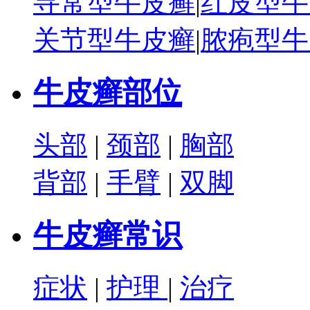
寻常型牛皮癣
|
红皮型牛
关节型牛皮癣
|
脓疱型牛
牛皮癣部位
头部
|
颈部
|
胸部
背部
|
手臂
|
双脚
牛皮癣常识
症状
|
护理
|
治疗