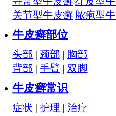
寻常型牛皮癣
|
红皮型牛
关节型牛皮癣
|
脓疱型牛
牛皮癣部位
头部
|
颈部
|
胸部
背部
|
手臂
|
双脚
牛皮癣常识
症状
|
护理
|
治疗