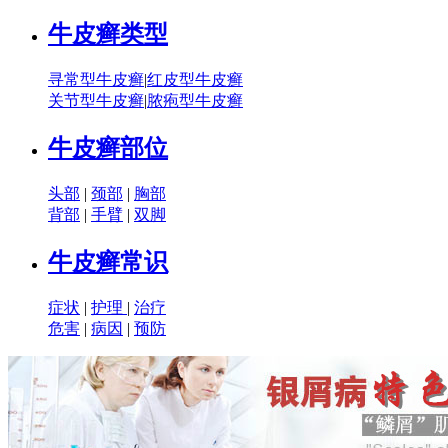
牛皮癣类型
寻常型牛皮癣
|
红皮型牛皮癣
关节型牛皮癣
|
脓疱型牛皮癣
牛皮癣部位
头部
|
颈部
|
胸部
背部
|
手臂
|
双脚
牛皮癣常识
症状
|
护理
|
治疗
危害
|
病因
|
预防