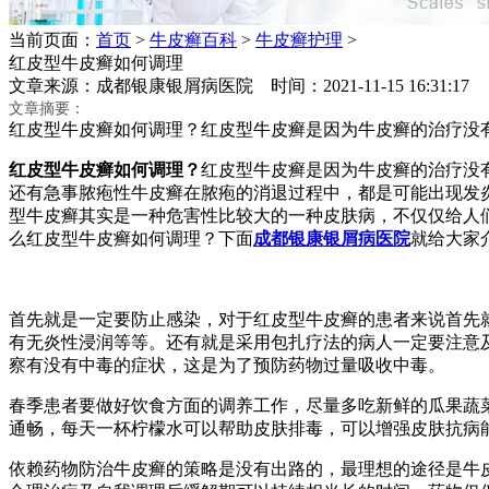
当前页面：
首页
>
牛皮癣百科
>
牛皮癣护理
>
红皮型牛皮癣如何调理
文章来源：成都银康银屑病医院 时间：2021-11-15 16:31:
文章摘要：
红皮型牛皮癣如何调理？红皮型牛皮癣是因为牛皮癣的治疗没
红皮型牛皮癣如何调理？
红皮型牛皮癣是因为牛皮癣的治疗没
还有急事脓疱性牛皮癣在脓疱的消退过程中，都是可能出现发
型牛皮癣其实是一种危害性比较大的一种皮肤病，不仅仅给人
么红皮型牛皮癣如何调理？下面
成都银康银屑病医院
就给大家
首先就是一定要防止感染，对于红皮型牛皮癣的患者来说首先
有无炎性浸润等等。还有就是采用包扎疗法的病人一定要注意
察有没有中毒的症状，这是为了预防药物过量吸收中毒。
春季患者要做好饮食方面的调养工作，尽量多吃新鲜的瓜果蔬
通畅，每天一杯柠檬水可以帮助皮肤排毒，可以增强皮肤抗病
依赖药物防治牛皮癣的策略是没有出路的，最理想的途径是牛