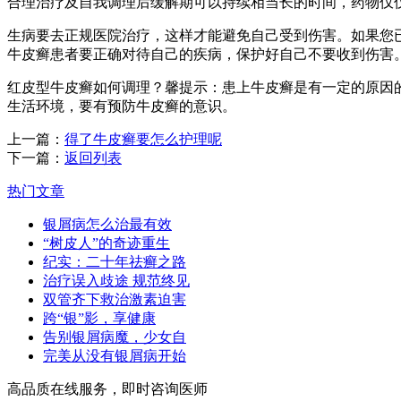
合理治疗及自我调理后缓解期可以持续相当长的时间，药物仅
生病要去正规医院治疗，这样才能避免自己受到伤害。如果您
牛皮癣患者要正确对待自己的疾病，保护好自己不要收到伤害
红皮型牛皮癣如何调理？馨提示：患上牛皮癣是有一定的原因
生活环境，要有预防牛皮癣的意识。
上一篇：
得了牛皮癣要怎么护理呢
下一篇：
返回列表
热门文章
银屑病怎么治最有效
“树皮人”的奇迹重生
纪实：二十年祛癣之路
治疗误入歧途 规范终见
双管齐下救治激素迫害
跨“银”影，享健康
告别银屑病魔，少女自
完美从没有银屑病开始
高品质在线服务，即时咨询医师