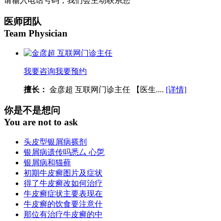
请输入电话号码，我们会主动联系您
医师团队
Team Physician
我要咨询
我要预约
擅长：
金彦超 互联网门诊主任 【医生....
[详情]
你是不是想问
You are not to ask
头皮型银屑病搽剂
银屑病遗传吗悉厶 心乺
银屑病和猫藓
初期牛皮癣图片及症状
得了牛皮癣改如何治疗
牛皮癣症状主要表现在
牛皮癣的饮食要注意什
那位有治疗牛皮癣的中