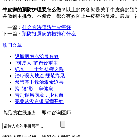
牛皮癣的预防护理要怎么做？
以上的内容就是关于牛皮癣的预
并做到不挑食、不偏食，都会有效防止牛皮癣的复发。最后，
上一篇：
什么方法预防牛皮癣好
下一篇：
预防银屑病的措施有什么
热门文章
银屑病怎么治最有效
“树皮人”的奇迹重生
纪实：二十年祛癣之路
治疗误入歧途 规范终见
双管齐下救治激素迫害
跨“银”影，享健康
告别银屑病魔，少女自
完美从没有银屑病开始
高品质在线服务，即时咨询医师