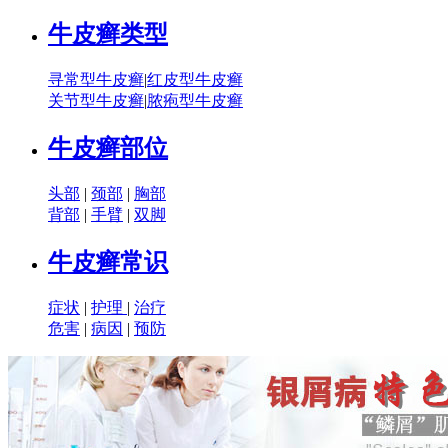
牛皮癣类型
寻常型牛皮癣
|
红皮型牛皮癣
关节型牛皮癣
|
脓疱型牛皮癣
牛皮癣部位
头部
|
颈部
|
胸部
背部
|
手臂
|
双脚
牛皮癣常识
症状
|
护理
|
治疗
危害
|
病因
|
预防