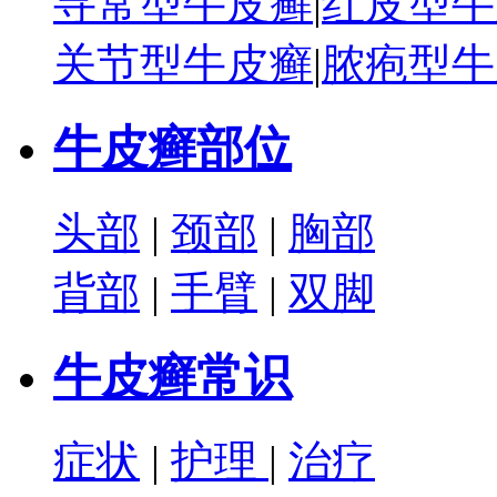
寻常型牛皮癣
|
红皮型牛
关节型牛皮癣
|
脓疱型牛
牛皮癣部位
头部
|
颈部
|
胸部
背部
|
手臂
|
双脚
牛皮癣常识
症状
|
护理
|
治疗