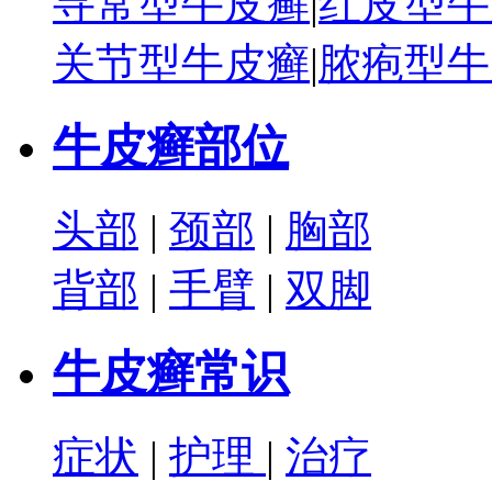
寻常型牛皮癣
|
红皮型牛
关节型牛皮癣
|
脓疱型牛
牛皮癣部位
头部
|
颈部
|
胸部
背部
|
手臂
|
双脚
牛皮癣常识
症状
|
护理
|
治疗