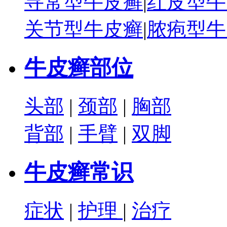
寻常型牛皮癣
|
红皮型牛
关节型牛皮癣
|
脓疱型牛
牛皮癣部位
头部
|
颈部
|
胸部
背部
|
手臂
|
双脚
牛皮癣常识
症状
|
护理
|
治疗