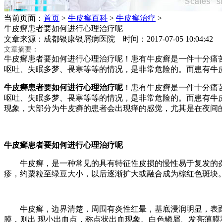
当前页面：
首页
>
牛皮癣百科
>
牛皮癣治疗
>
牛皮癣患者要如何进行心理治疗呢
文章来源：成都银康银屑病医院 时间：2017-07-05 10:04:
文章摘要：
牛皮癣患者要如何进行心理治疗呢！患有牛皮癣是一件十分痛
呕吐、失眠多梦、畏寒等等的情况，是非常危险的。而患有牛
牛皮癣患者要如何进行心理治疗呢
！患有牛皮癣是一件十分痛
呕吐、失眠多梦、畏寒等等的情况，是非常危险的。而患有牛
现象，大部分为牛皮癣的患者会出现痒的感觉，尤其是在夜间
牛皮癣患者要如何进行心理治疗呢
牛皮癣，是一种常见的具有特征性皮损的慢性易于复发的炎
疹，约粟粒至绿豆大小，以后逐渐扩大或融合成为棕红色斑块
牛皮癣，边界清楚，周围有炎性红晕，基底浸润明显，表面
膜，则出 现小出血点，称点状出血现象。白色鳞屑、发亮薄膜