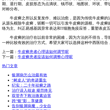
期、退行期。皮损形态为点滴状、钱币状、地图状、环状、带
对称分布。
牛皮癣之所以反复发作、难以治愈，是因为传统牛皮癣的治疗
从源头根除牛皮癣，斩断一切可以引发牛皮癣的源根。牛皮癣
络为主。纠正易感基因异常表达和T细胞免疫应答，重塑表皮
牛皮癣的治疗在以前非常的困难，因为方法的不得当，导致
一种比较有效的治疗方式。希望大家可以选择这种中西医结合
上一篇：
牛皮癣患者心理该如何调节呢
下一篇：
牛皮癣患者应该如何调整心理呢
热门文章
银屑病怎么治最有效
“树皮人”的奇迹重生
纪实：二十年祛癣之路
治疗误入歧途 规范终见
双管齐下救治激素迫害
跨“银”影，享健康
告别银屑病魔，少女自