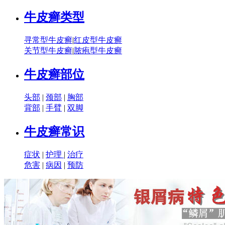
牛皮癣类型
寻常型牛皮癣
|
红皮型牛皮癣
关节型牛皮癣
|
脓疱型牛皮癣
牛皮癣部位
头部
|
颈部
|
胸部
背部
|
手臂
|
双脚
牛皮癣常识
症状
|
护理
|
治疗
危害
|
病因
|
预防