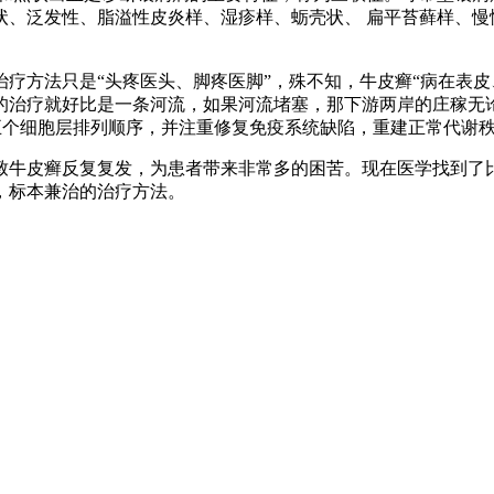
状、泛发性、脂溢性皮炎样、湿疹样、蛎壳状、 扁平苔藓样、慢
方法只是“头疼医头、脚疼医脚”，殊不知，牛皮癣“病在表皮
的治疗就好比是一条河流，如果河流堵塞，那下游两岸的庄稼无
五个细胞层排列顺序，并注重修复免疫系统缺陷，重建正常代谢
牛皮癣反复复发，为患者带来非常多的困苦。现在医学找到了比
，标本兼治的治疗方法。