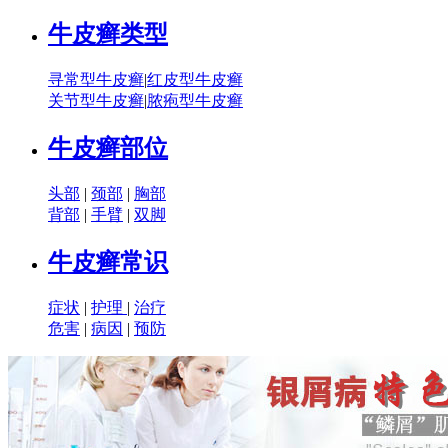
牛皮癣类型
寻常型牛皮癣
|
红皮型牛皮癣
关节型牛皮癣
|
脓疱型牛皮癣
牛皮癣部位
头部
|
颈部
|
胸部
背部
|
手臂
|
双脚
牛皮癣常识
症状
|
护理
|
治疗
危害
|
病因
|
预防