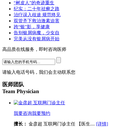
“树皮人”的奇迹重生
纪实：二十年祛癣之路
治疗误入歧途 规范终见
双管齐下救治激素迫害
跨“银”影，享健康
告别银屑病魔，少女自
完美从没有银屑病开始
高品质在线服务，即时咨询医师
请输入电话号码，我们会主动联系您
医师团队
Team Physician
我要咨询
我要预约
擅长：
金彦超 互联网门诊主任 【医生....
[详情]