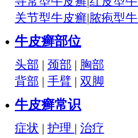
寻常型牛皮癣
|
红皮型牛
关节型牛皮癣
|
脓疱型牛
牛皮癣部位
头部
|
颈部
|
胸部
背部
|
手臂
|
双脚
牛皮癣常识
症状
|
护理
|
治疗