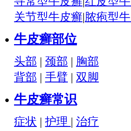
寻常型牛皮癣
|
红皮型牛
关节型牛皮癣
|
脓疱型牛
牛皮癣部位
头部
|
颈部
|
胸部
背部
|
手臂
|
双脚
牛皮癣常识
症状
|
护理
|
治疗