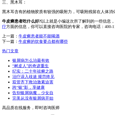
三、黑木耳：
黑木耳含有的植物胶质有较强的吸附力，可吸附残留在人体消
牛皮癣患者吃什么好?
以上就是小编这次所了解到的一些信息，
疗
方面的信息，你可以直接咨询医院的专家，咨询电话：400-1
上一篇：
牛皮癣患者能不能喝酒
下一篇：
牛皮癣的饮食要点都有哪些
热门文章
银屑病怎么治最有效
“树皮人”的奇迹重生
纪实：二十年祛癣之路
治疗误入歧途 规范终见
双管齐下救治激素迫害
跨“银”影，享健康
告别银屑病魔，少女自
完美从没有银屑病开始
高品质在线服务，即时咨询医师