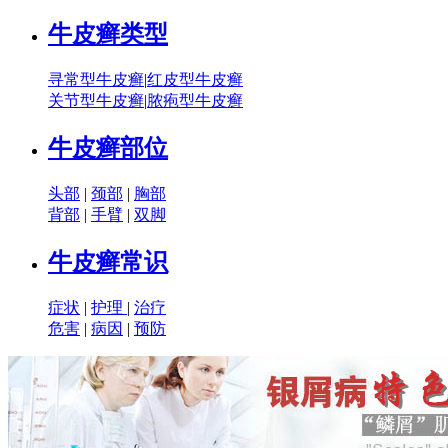
牛皮癣类型
寻常型牛皮癣
|
红皮型牛皮癣
关节型牛皮癣
|
脓疱型牛皮癣
牛皮癣部位
头部
|
颈部
|
胸部
背部
|
手臂
|
双脚
牛皮癣常识
症状
|
护理
|
治疗
危害
|
病因
|
预防